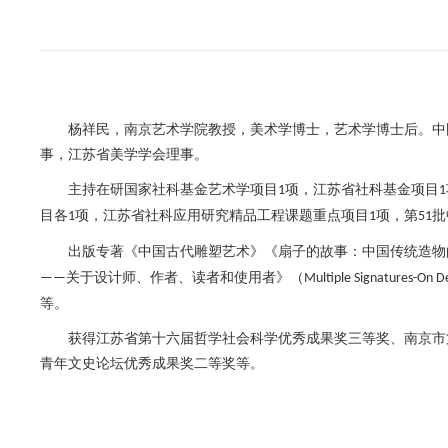
，
，
。
杨祥民
南京艺术学院教授
美术学博士，艺术学博士后
中
事，江苏省美学学会理事。
在研
主持
国家社科基金艺术学项目
项，江苏省社科基金项目
1
1
目各
项，江苏省社科应用研究精品工程课题重点项目
项，第
批
1
1
51
出版专著《中国古代雕塑艺术》《扇子的故事：中国传统造物
关于设计师、作者、读者和使用者》（
——
Multiple Signatures-On D
等
。
获得江苏省第十六届哲学社会科学优秀成果奖三等奖、南京市
青年文史论坛优秀成果奖二等奖等。