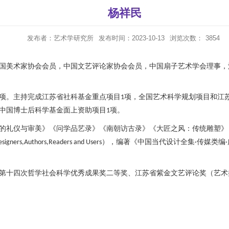
杨祥民
发布者：艺术学研究所
发布时间：2023-10-13
浏览次数：
3854
国美术家协会会员，中国文艺评论家协会会员，中国扇子艺术学会理事，
项。主持完成江苏省社科基金重点项目
项，全国艺术科学规划项目和江
1
中国博士后科学基金面上资助项目
项。
1
的礼仪与审美》《问学品艺录》《南朝访古录》《大匠之风：传统雕塑》
，
）
编著《中国当代设计全集
传媒类编
esigners,Authors,Readers and Users
·
·
第十四次哲学社会科学优秀成果奖二等奖、江苏省紫金文艺评论奖（艺术