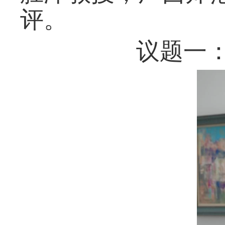
评。
议题一