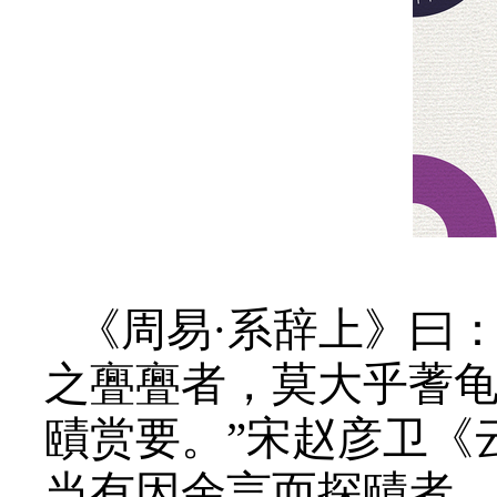
《周易·系辞上》曰
之亹亹者，莫大乎蓍龟
賾赏要。”宋赵彦卫《
当有因余言而探賾者，