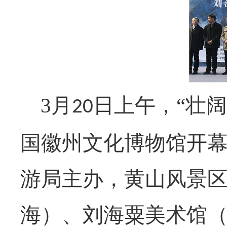
3
月
日上午，“壮
20
国
徽州文化博物馆开
游局主办，黄山风景
海）、刘海粟美术馆